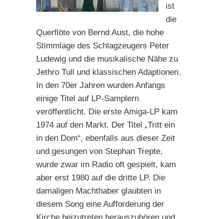
ist
die
Querflöte von Bernd Aust, die hohe
Stimmlage des Schlagzeugers Peter
Ludewig und die musikalische Nähe zu
Jethro Tull und klassischen Adaptionen.
In den 70er Jahren wurden Anfangs
einige Titel auf LP-Samplern
veröffentlicht. Die erste Amiga-LP kam
1974 auf den Markt. Der Titel „Tritt ein
in den Dom“, ebenfalls aus dieser Zeit
und gesungen von Stephan Trepte,
wurde zwar im Radio oft gespielt, kam
aber erst 1980 auf die dritte LP. Die
damaligen Machthaber glaubten in
diesem Song eine Aufforderung der
Kirche beizutreten herauszuhören und