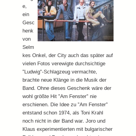
e,
ein
Gesc
henk
von
Selm
kes Onkel, der City auch das später auf
vielen Fotos verewigte durchsichtige
”Ludwig”-Schlagzeug vermachte,
brachte neue Klänge in die Musik der
Band. Ohne dieses Geschenk wäre der
wohl größte Hit ”Am Fenster” nie
erschienen. Die Idee zu ”Am Fenster”
entstand schon 1974, als Toni Krahl
noch nicht in der Band war. Joro und
Klaus experimentierten mit bulgarischer